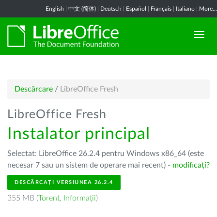
English
|
中文 (简体)
|
Deutsch
|
Español
|
Français
|
Italiano
|
More...
Descărcare
/
LibreOffice Fresh
LibreOffice Fresh
Instalator principal
Selectat: LibreOffice 26.2.4 pentru Windows x86_64 (este
necesar 7 sau un sistem de operare mai recent) -
modificați?
DESCĂRCAȚI VERSIUNEA 26.2.4
355 MB (
Torent
,
Informații
)