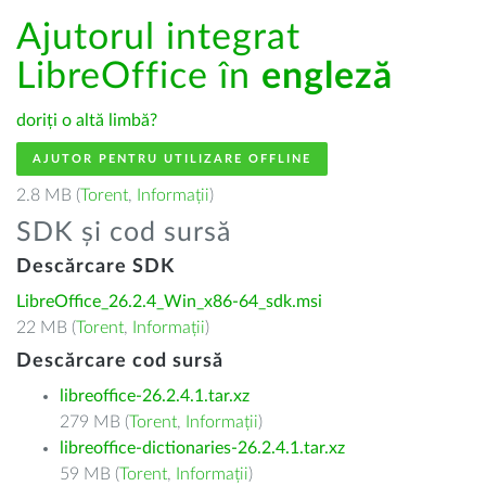
Ajutorul integrat
LibreOffice în
engleză
doriți o altă limbă?
AJUTOR PENTRU UTILIZARE OFFLINE
2.8 MB (
Torent
,
Informații
)
SDK și cod sursă
Descărcare SDK
LibreOffice_26.2.4_Win_x86-64_sdk.msi
22 MB (
Torent
,
Informații
)
Descărcare cod sursă
libreoffice-26.2.4.1.tar.xz
279 MB (
Torent
,
Informații
)
libreoffice-dictionaries-26.2.4.1.tar.xz
59 MB (
Torent
,
Informații
)