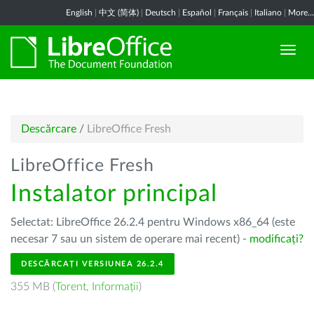
English
|
中文 (简体)
|
Deutsch
|
Español
|
Français
|
Italiano
|
More...
Descărcare
/
LibreOffice Fresh
LibreOffice Fresh
Instalator principal
Selectat: LibreOffice 26.2.4 pentru Windows x86_64 (este
necesar 7 sau un sistem de operare mai recent) -
modificați?
DESCĂRCAȚI VERSIUNEA 26.2.4
355 MB (
Torent
,
Informații
)