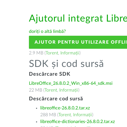
Ajutorul integrat Libr
doriți o altă limbă?
AJUTOR PENTRU UTILIZARE OFFLI
2.9 MB (
Torent
,
Informații
)
SDK și cod sursă
Descărcare SDK
LibreOffice_26.8.0.2_Win_x86-64_sdk.msi
22 MB (
Torent
,
Informații
)
Descărcare cod sursă
libreoffice-26.8.0.2.tar.xz
288 MB (
Torent
,
Informații
)
libreoffice-dictionaries-26.8.0.2.tar.xz