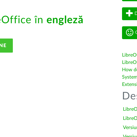
D
eOffice în
engleză
G
NE
LibreO
LibreOf
How do 
System
Extens
De
LibreO
LibreO
Versiu
Versiu