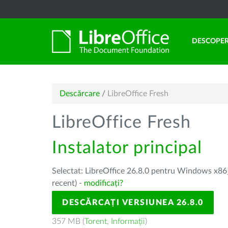
DESCOPER
Descărcare
/
LibreOffice Fresh
LibreOffice Fresh
Instalator principal
Selectat: LibreOffice 26.8.0 pentru Windows x86_
recent) -
modificați?
DESCĂRCAȚI VERSIUNEA 26.8.0
357 MB (
Torent
,
Informații
)