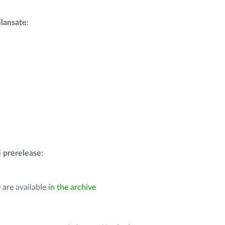
i
lansate
:
i
prerelease
:
 are available
in the archive