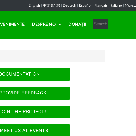
English
|
中文 (简体)
|
Deutsch
|
Español
|
Français
|
Italiano
|
More...
EVENIMENTE
DESPRE NOI
DONAȚII
DOCUMENTATION
PROVIDE FEEDBACK
JOIN THE PROJECT!
MEET US AT EVENTS