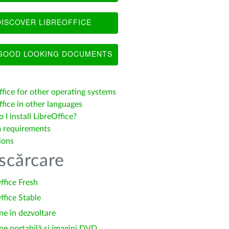
ISCOVER LIBREOFFICE
OOD LOOKING DOCUMENTS
ffice for other operating systems
fice in other languages
I install LibreOffice?
 requirements
ions
scărcare
ffice Fresh
ffice Stable
ne în dezvoltare
ne portabilă și imagini DVD