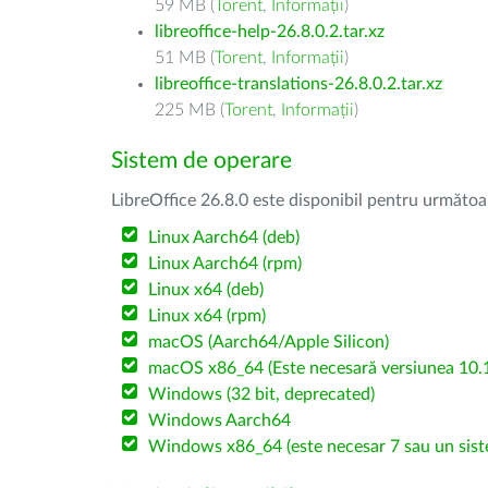
59 MB (
Torent
,
Informații
)
libreoffice-help-26.8.0.2.tar.xz
51 MB (
Torent
,
Informații
)
libreoffice-translations-26.8.0.2.tar.xz
225 MB (
Torent
,
Informații
)
Sistem de operare
LibreOffice 26.8.0 este disponibil pentru următoa
Linux Aarch64 (deb)
Linux Aarch64 (rpm)
Linux x64 (deb)
Linux x64 (rpm)
macOS (Aarch64/Apple Silicon)
macOS x86_64 (Este necesară versiunea 10.1
Windows (32 bit, deprecated)
Windows Aarch64
Windows x86_64 (este necesar 7 sau un sist