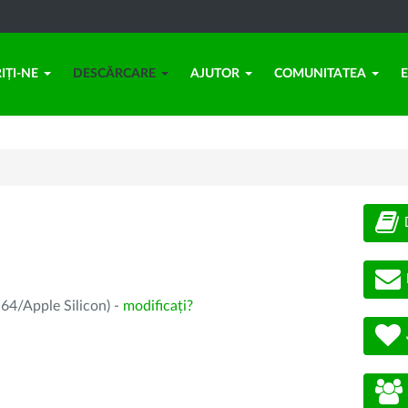
IȚI-NE
DESCĂRCARE
AJUTOR
COMUNITATEA
64/Apple Silicon) -
modificați?