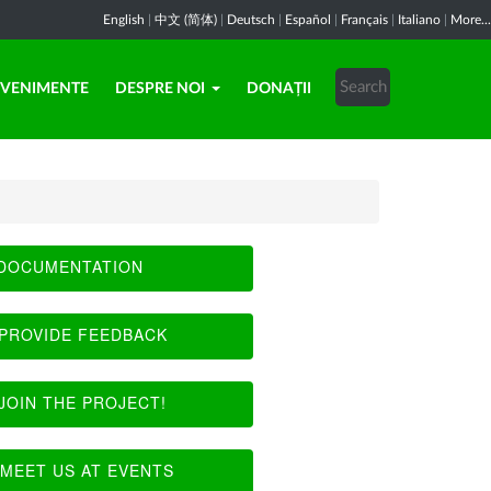
English
|
中文 (简体)
|
Deutsch
|
Español
|
Français
|
Italiano
|
More...
EVENIMENTE
DESPRE NOI
DONAȚII
DOCUMENTATION
PROVIDE FEEDBACK
JOIN THE PROJECT!
MEET US AT EVENTS