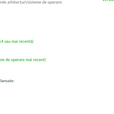
rele arhitecturi/sisteme de operare:
4 sau mai recentă)
em de operare mai recent)
i
lansate
: