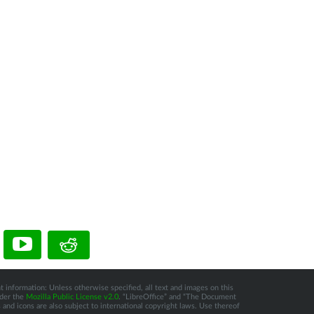
t information: Unless otherwise specified, all text and images on this
nder the
Mozilla Public License v2.0
. “LibreOffice” and “The Document
and icons are also subject to international copyright laws. Use thereof