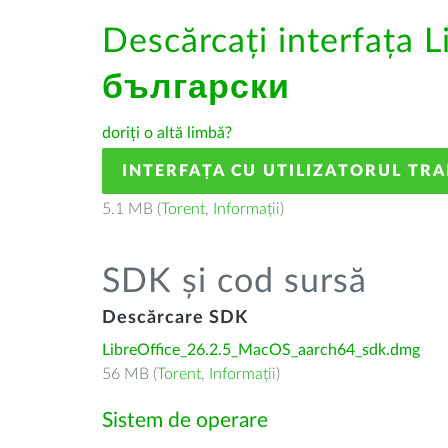
Descărcați interfața L
български
doriți o altă limbă?
INTERFAȚA CU UTILIZATORUL TR
5.1 MB (
Torent
,
Informații
)
SDK și cod sursă
Descărcare SDK
LibreOffice_26.2.5_MacOS_aarch64_sdk.dmg
56 MB (
Torent
,
Informații
)
Sistem de operare