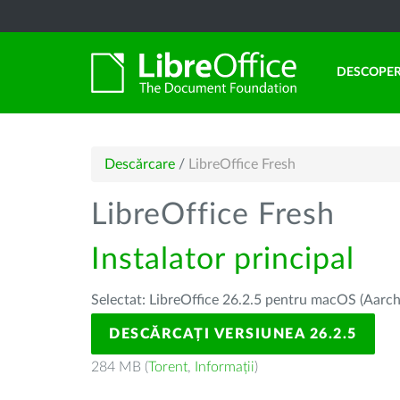
DESCOPER
Descărcare
/
LibreOffice Fresh
LibreOffice Fresh
Instalator principal
Selectat: LibreOffice 26.2.5 pentru macOS (Aarch
DESCĂRCAȚI VERSIUNEA 26.2.5
284 MB (
Torent
,
Informații
)