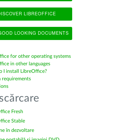
ISCOVER LIBREOFFICE
OOD LOOKING DOCUMENTS
ffice for other operating systems
fice in other languages
I install LibreOffice?
 requirements
ions
scărcare
ffice Fresh
ffice Stable
ne în dezvoltare
ne portabilă și imagini DVD