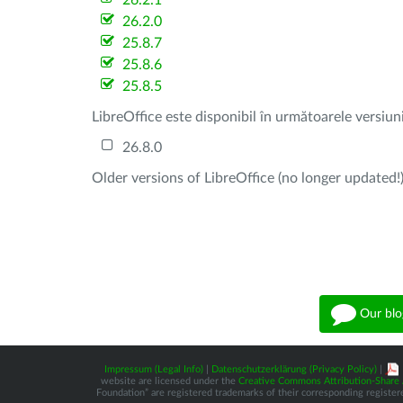
26.2.1
26.2.0
25.8.7
25.8.6
25.8.5
LibreOffice este disponibil în următoarele versiun
26.8.0
Older versions of LibreOffice (no longer updated!)
Our blo
Impressum (Legal Info)
|
Datenschutzerklärung (Privacy Policy)
|
website are licensed under the
Creative Commons Attribution-Share A
Foundation” are registered trademarks of their corresponding registere