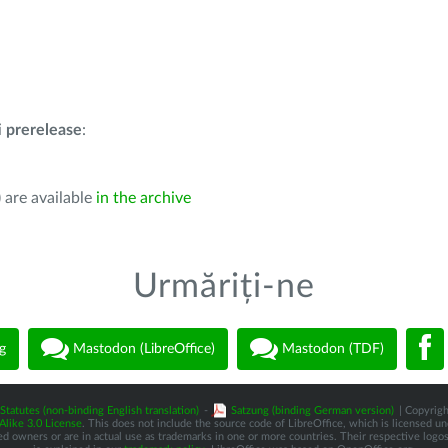
i
prerelease
:
 are available
in the archive
Urmăriți-ne
g
Mastodon (LibreOffice)
Mastodon (TDF)
Statutes (non-binding English translation)
-
Satzung (binding German version)
| Copyrigh
like 3.0 License
. This does not include the source code of LibreOffice, which is licensed u
d owners or are in actual use as trademarks in one or more countries. Their respective logos 