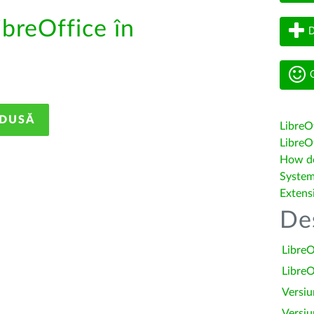
ibreOffice în
D
G
ADUSĂ
LibreO
LibreOf
How do 
System
Extens
De
LibreO
LibreO
Versiu
Versiu