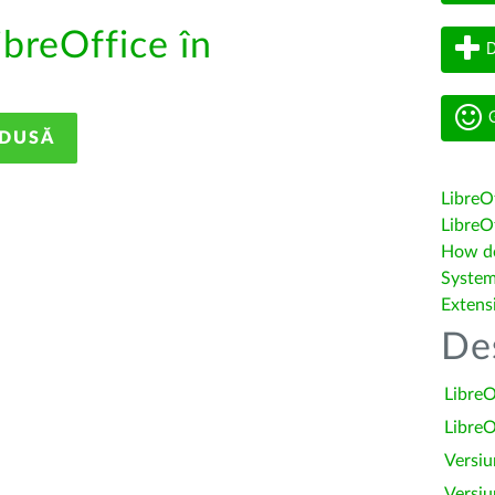
ibreOffice în
D
G
ADUSĂ
LibreO
LibreOf
How do 
System
Extens
De
LibreO
LibreO
Versiu
Versiu