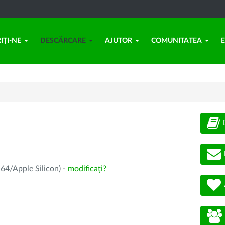
IȚI-NE
DESCĂRCARE
AJUTOR
COMUNITATEA
64/Apple Silicon) -
modificați?