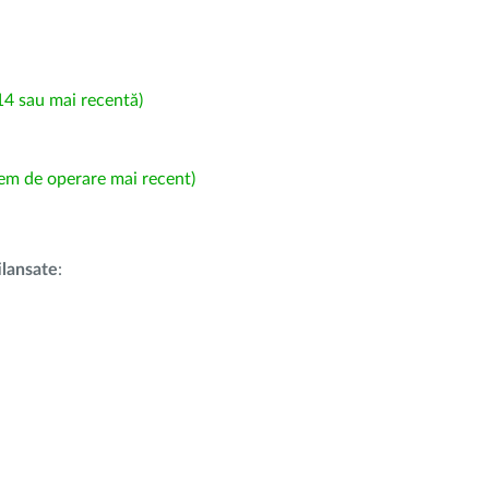
4 sau mai recentă)
em de operare mai recent)
i
lansate
: