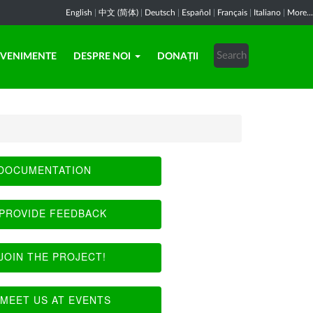
English
|
中文 (简体)
|
Deutsch
|
Español
|
Français
|
Italiano
|
More...
EVENIMENTE
DESPRE NOI
DONAȚII
DOCUMENTATION
PROVIDE FEEDBACK
JOIN THE PROJECT!
MEET US AT EVENTS