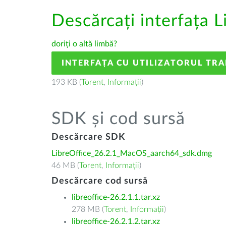
Descărcați interfața L
doriți o altă limbă?
INTERFAȚA CU UTILIZATORUL TR
193 KB (
Torent
,
Informații
)
SDK și cod sursă
Descărcare SDK
LibreOffice_26.2.1_MacOS_aarch64_sdk.dmg
46 MB (
Torent
,
Informații
)
Descărcare cod sursă
libreoffice-26.2.1.1.tar.xz
278 MB (
Torent
,
Informații
)
libreoffice-26.2.1.2.tar.xz