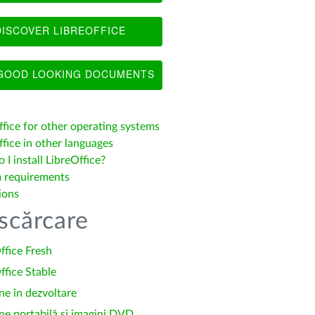
ISCOVER LIBREOFFICE
OOD LOOKING DOCUMENTS
ffice for other operating systems
fice in other languages
I install LibreOffice?
 requirements
ions
scărcare
ffice Fresh
ffice Stable
ne în dezvoltare
ne portabilă și imagini DVD