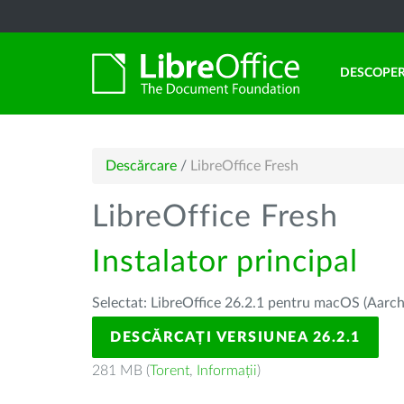
DESCOPER
Descărcare
/
LibreOffice Fresh
LibreOffice Fresh
Instalator principal
Selectat: LibreOffice 26.2.1 pentru macOS (Aarch
DESCĂRCAȚI VERSIUNEA 26.2.1
281 MB (
Torent
,
Informații
)