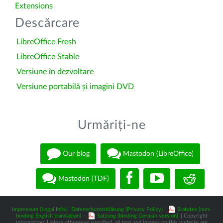
Extensions
Descărcare
LibreOffice Fresh
LibreOffice Stable
Versiune în dezvoltare
Versiune portabilă și imagini DVD
Urmăriți-ne
Our blog
Mastodon (LibreOffice)
Mastodon (TDF)
Impressum (Legal Info)
|
Datenschutzerklärung (Privacy Policy)
|
Statutes (non-
binding English translation)
-
Satzung (binding German version)
| Copyright
information: Unless otherwise specified, all text and images on this website are