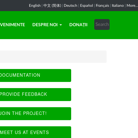
English
|
中文 (简体)
|
Deutsch
|
Español
|
Français
|
Italiano
|
More...
EVENIMENTE
DESPRE NOI
DONAȚII
DOCUMENTATION
PROVIDE FEEDBACK
JOIN THE PROJECT!
MEET US AT EVENTS