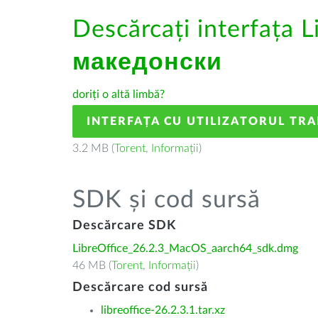
Descărcați interfața L
македонски
doriți o altă limbă?
INTERFAȚA CU UTILIZATORUL TR
3.2 MB (
Torent
,
Informații
)
SDK și cod sursă
Descărcare SDK
LibreOffice_26.2.3_MacOS_aarch64_sdk.dmg
46 MB (
Torent
,
Informații
)
Descărcare cod sursă
libreoffice-26.2.3.1.tar.xz