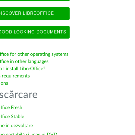
ISCOVER LIBREOFFICE
OOD LOOKING DOCUMENTS
ffice for other operating systems
fice in other languages
I install LibreOffice?
 requirements
ions
scărcare
ffice Fresh
ffice Stable
ne în dezvoltare
ne portabilă și imagini DVD