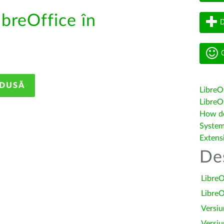
ibreOffice în
D
G
ADUSĂ
LibreO
LibreOf
How do 
System
Extens
De
LibreO
LibreO
Versiu
Versiu