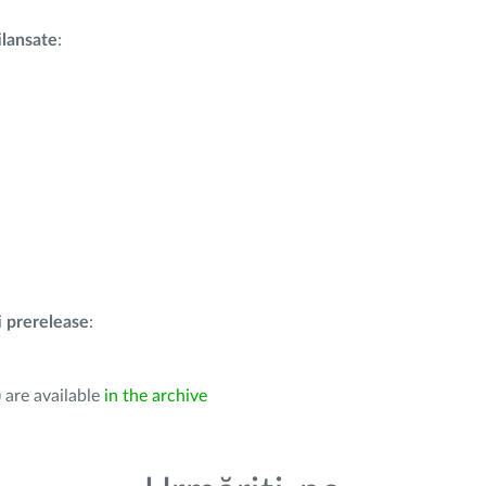
i
lansate
:
i
prerelease
:
 are available
in the archive