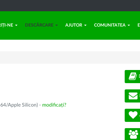
IȚI-NE
DESCĂRCARE
AJUTOR
COMUNITATEA
64/Apple Silicon) -
modificați?