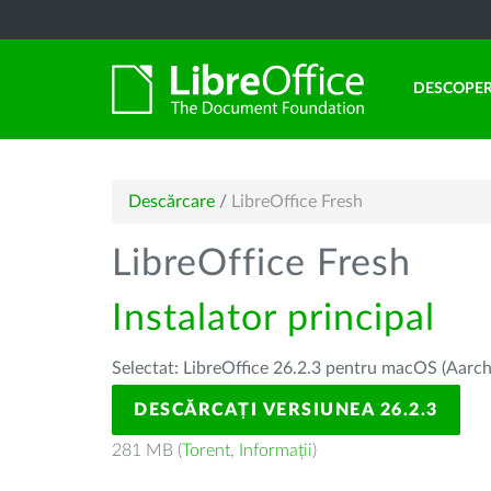
DESCOPER
Descărcare
/
LibreOffice Fresh
LibreOffice Fresh
Instalator principal
Selectat: LibreOffice 26.2.3 pentru macOS (Aarch
DESCĂRCAȚI VERSIUNEA 26.2.3
281 MB (
Torent
,
Informații
)