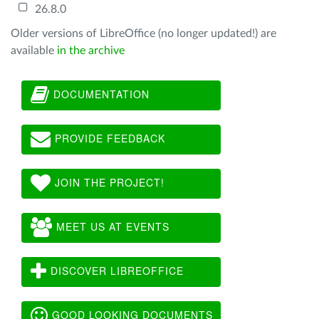
26.8.0
Older versions of LibreOffice (no longer updated!) are
available
in the archive
DOCUMENTATION
PROVIDE FEEDBACK
JOIN THE PROJECT!
MEET US AT EVENTS
DISCOVER LIBREOFFICE
GOOD LOOKING DOCUMENTS