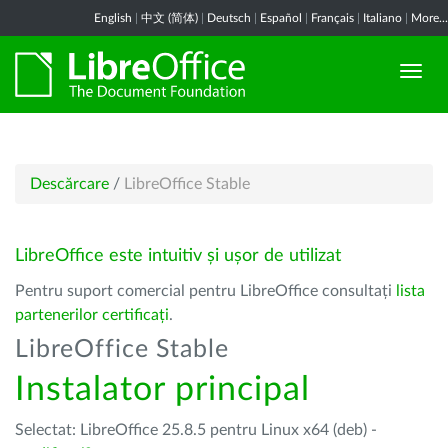
English
|
中文 (简体)
|
Deutsch
|
Español
|
Français
|
Italiano
|
More...
Descărcare
/
LibreOffice Stable
LibreOffice este intuitiv și ușor de utilizat
Pentru suport comercial pentru LibreOffice consultați
lista
partenerilor certificați
.
LibreOffice Stable
Instalator principal
Selectat: LibreOffice 25.8.5 pentru Linux x64 (deb) -