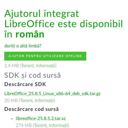
Ajutorul integrat
LibreOffice este disponibil
în
român
doriți o altă limbă?
AJUTOR PENTRU UTILIZARE OFFLINE
2.4 MB (
Torent
,
Informații
)
SDK și cod sursă
Descărcare SDK
LibreOffice_25.8.5_Linux_x86-64_deb_sdk.tar.gz
20 MB (
Torent
,
Informații
)
Descărcare cod sursă
libreoffice-25.8.5.2.tar.xz
274 MB (
Torent
,
Informații
)