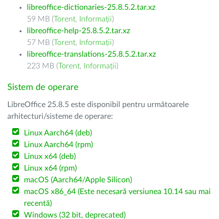
libreoffice-dictionaries-25.8.5.2.tar.xz
59 MB (
Torent
,
Informații
)
libreoffice-help-25.8.5.2.tar.xz
57 MB (
Torent
,
Informații
)
libreoffice-translations-25.8.5.2.tar.xz
223 MB (
Torent
,
Informații
)
Sistem de operare
LibreOffice 25.8.5 este disponibil pentru următoarele
arhitecturi/sisteme de operare:
Linux Aarch64 (deb)
Linux Aarch64 (rpm)
Linux x64 (deb)
Linux x64 (rpm)
macOS (Aarch64/Apple Silicon)
macOS x86_64 (Este necesară versiunea 10.14 sau mai
recentă)
Windows (32 bit, deprecated)