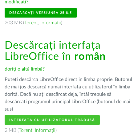
modificați?
DESCĂRCAȚI VERSIUNEA 25.8.5
203 MB (
Torent
,
Informații
)
Descărcați interfața
LibreOffice în
român
doriți o altă limbă?
Puteți descărca LibreOffice direct în limba proprie. Butonul
de mai jos descarcă numai interfața cu utilizatorul în limba
dorită. Dacă nu ați descărcat deja, întâi trebuie să
descărcați programul principal LibreOffice (butonul de mai
sus)
INTERFAȚA CU UTILIZATORUL TRADUSĂ
2 MB (
Torent
,
Informații
)