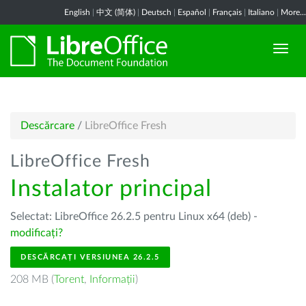
English
|
中文 (简体)
|
Deutsch
|
Español
|
Français
|
Italiano
|
More...
Descărcare
/
LibreOffice Fresh
LibreOffice Fresh
Instalator principal
Selectat: LibreOffice 26.2.5 pentru Linux x64 (deb) -
modificați?
DESCĂRCAȚI VERSIUNEA 26.2.5
208 MB (
Torent
,
Informații
)