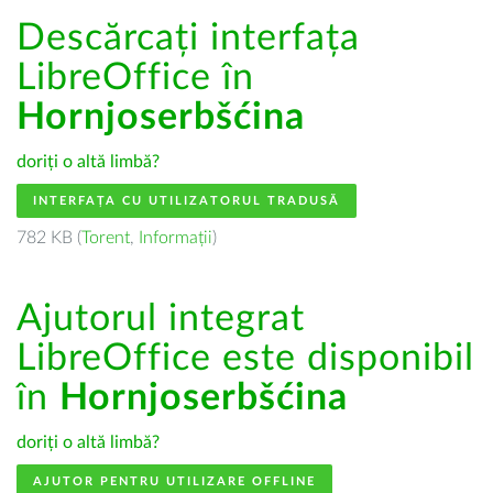
Descărcați interfața
LibreOffice în
Hornjoserbšćina
doriți o altă limbă?
INTERFAȚA CU UTILIZATORUL TRADUSĂ
782 KB (
Torent
,
Informații
)
Ajutorul integrat
LibreOffice este disponibil
în
Hornjoserbšćina
doriți o altă limbă?
AJUTOR PENTRU UTILIZARE OFFLINE