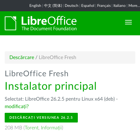
English
|
中文 (简体)
|
Deutsch
|
Español
|
Français
|
Italiano
|
More...
Descărcare
/
LibreOffice Fresh
LibreOffice Fresh
Instalator principal
Selectat: LibreOffice 26.2.5 pentru Linux x64 (deb) -
modificați?
DESCĂRCAȚI VERSIUNEA 26.2.5
208 MB (
Torent
,
Informații
)