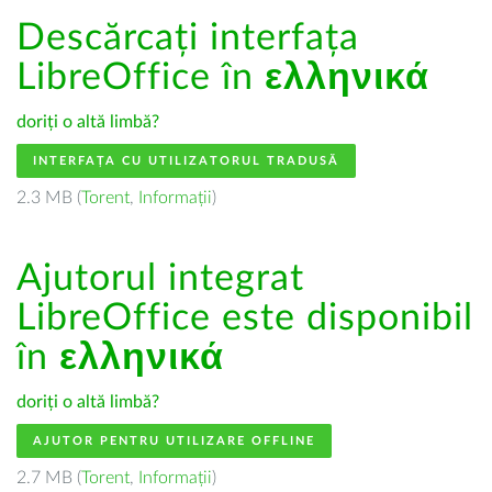
Descărcați interfața
LibreOffice în
ελληνικά
doriți o altă limbă?
INTERFAȚA CU UTILIZATORUL TRADUSĂ
2.3 MB (
Torent
,
Informații
)
Ajutorul integrat
LibreOffice este disponibil
în
ελληνικά
doriți o altă limbă?
AJUTOR PENTRU UTILIZARE OFFLINE
2.7 MB (
Torent
,
Informații
)