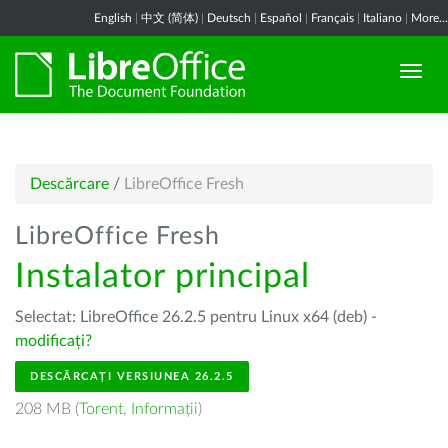
English
|
中文 (简体)
|
Deutsch
|
Español
|
Français
|
Italiano
|
More...
Descărcare
/
LibreOffice Fresh
LibreOffice Fresh
Instalator principal
Selectat: LibreOffice 26.2.5 pentru Linux x64 (deb) -
modificați?
DESCĂRCAȚI VERSIUNEA 26.2.5
208 MB (
Torent
,
Informații
)