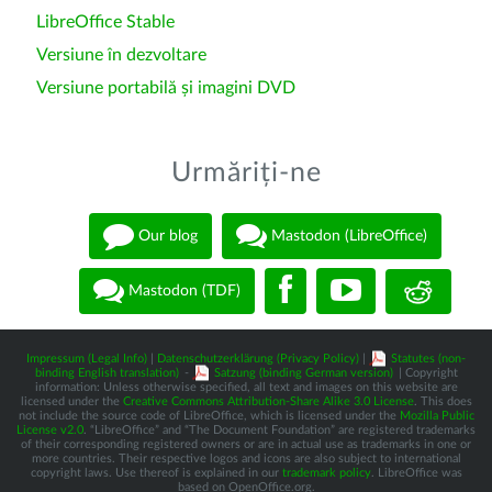
LibreOffice Stable
Versiune în dezvoltare
Versiune portabilă și imagini DVD
Urmăriți-ne
Our blog
Mastodon (LibreOffice)
Mastodon (TDF)
Impressum (Legal Info)
|
Datenschutzerklärung (Privacy Policy)
|
Statutes (non-
binding English translation)
-
Satzung (binding German version)
| Copyright
information: Unless otherwise specified, all text and images on this website are
licensed under the
Creative Commons Attribution-Share Alike 3.0 License
. This does
not include the source code of LibreOffice, which is licensed under the
Mozilla Public
License v2.0
. “LibreOffice” and “The Document Foundation” are registered trademarks
of their corresponding registered owners or are in actual use as trademarks in one or
more countries. Their respective logos and icons are also subject to international
copyright laws. Use thereof is explained in our
trademark policy
. LibreOffice was
based on OpenOffice.org.