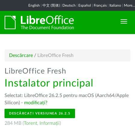
English
|
中文 (简体)
|
Deutsch
|
Español
|
Français
|
Italiano
|
More...
Descărcare
/
LibreOffice Fresh
LibreOffice Fresh
Instalator principal
Selectat: LibreOffice 26.2.5 pentru macOS (Aarch64/Apple
Silicon) -
modificați?
DESCĂRCAȚI VERSIUNEA 26.2.5
284 MB (
Torent
,
Informații
)