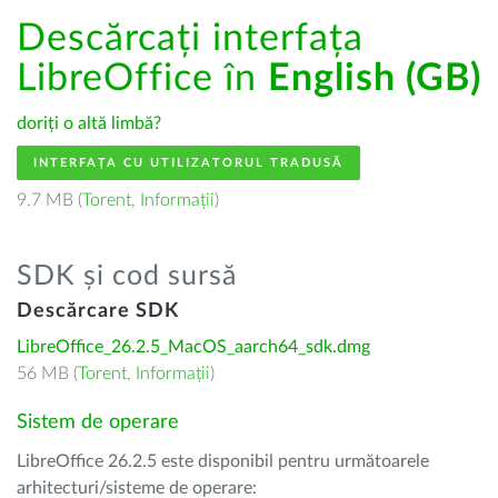
Descărcați interfața
LibreOffice în
English (GB)
doriți o altă limbă?
INTERFAȚA CU UTILIZATORUL TRADUSĂ
9.7 MB (
Torent
,
Informații
)
SDK și cod sursă
Descărcare SDK
LibreOffice_26.2.5_MacOS_aarch64_sdk.dmg
56 MB (
Torent
,
Informații
)
Sistem de operare
LibreOffice 26.2.5 este disponibil pentru următoarele
arhitecturi/sisteme de operare: