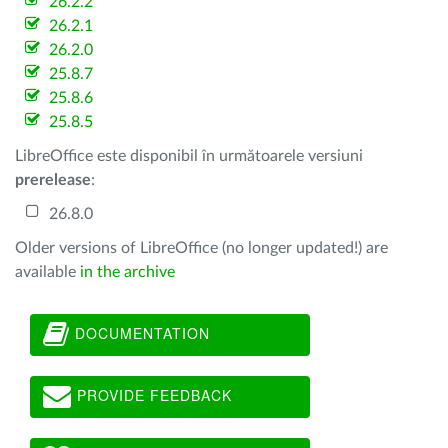
26.2.2
26.2.1
26.2.0
25.8.7
25.8.6
25.8.5
LibreOffice este disponibil în următoarele versiuni
prerelease
:
26.8.0
Older versions of LibreOffice (no longer updated!) are
available
in the archive
DOCUMENTATION
PROVIDE FEEDBACK