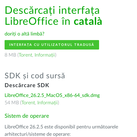
Descărcați interfața
LibreOffice în
català
doriți o altă limbă?
INTERFAȚA CU UTILIZATORUL TRADUSĂ
8 MB (
Torent
,
Informații
)
SDK și cod sursă
Descărcare SDK
LibreOffice_26.2.5_MacOS_x86-64_sdk.dmg
54 MB (
Torent
,
Informații
)
Sistem de operare
LibreOffice 26.2.5 este disponibil pentru următoarele
arhitecturi/sisteme de operare: