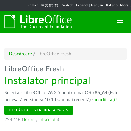
English
|
中文 (简体)
|
Deutsch
|
Español
|
Français
|
Italiano
|
More...
Descărcare
/
LibreOffice Fresh
LibreOffice Fresh
Instalator principal
Selectat: LibreOffice 26.2.5 pentru macOS x86_64 (Este
necesară versiunea 10.14 sau mai recentă) -
modificați?
DESCĂRCAȚI VERSIUNEA 26.2.5
294 MB (
Torent
,
Informații
)