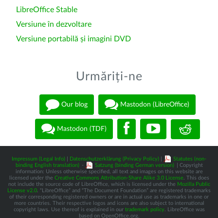
LibreOffice Stable
Versiune în dezvoltare
Versiune portabilă și imagini DVD
Urmăriți-ne
Our blog
Mastodon (LibreOffice)
Mastodon (TDF)
Impressum (Legal Info)
|
Datenschutzerklärung (Privacy Policy)
|
Statutes (non-
binding English translation)
-
Satzung (binding German version)
| Copyright
information: Unless otherwise specified, all text and images on this website are
licensed under the
Creative Commons Attribution-Share Alike 3.0 License
. This does
not include the source code of LibreOffice, which is licensed under the
Mozilla Public
License v2.0
. “LibreOffice” and “The Document Foundation” are registered trademarks
of their corresponding registered owners or are in actual use as trademarks in one or
more countries. Their respective logos and icons are also subject to international
copyright laws. Use thereof is explained in our
trademark policy
. LibreOffice was
based on OpenOffice.org.