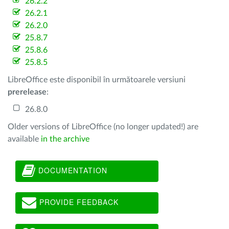
26.2.2
26.2.1
26.2.0
25.8.7
25.8.6
25.8.5
LibreOffice este disponibil în următoarele versiuni
prerelease
:
26.8.0
Older versions of LibreOffice (no longer updated!) are
available
in the archive
DOCUMENTATION
PROVIDE FEEDBACK