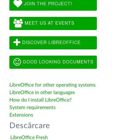
JOIN THE PROJECT!
MEET US AT EVENTS
DISCOVER LIBREOFFICE
GOOD LOOKING DOCUMENTS
LibreOffice for other operating systems
LibreOffice in other languages
How do I install LibreOffice?
System requirements
Extensions
Descărcare
LibreOffice Fresh