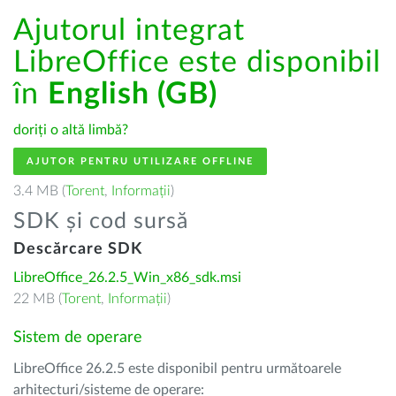
Ajutorul integrat
LibreOffice este disponibil
în
English (GB)
doriți o altă limbă?
AJUTOR PENTRU UTILIZARE OFFLINE
3.4 MB (
Torent
,
Informații
)
SDK și cod sursă
Descărcare SDK
LibreOffice_26.2.5_Win_x86_sdk.msi
22 MB (
Torent
,
Informații
)
Sistem de operare
LibreOffice 26.2.5 este disponibil pentru următoarele
arhitecturi/sisteme de operare: