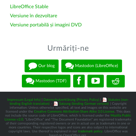
LibreOffice Stable
Versiune în dezvoltare
Versiune portabilă și imagini DVD
Urmăriți-ne
Our blog
Mastodon (LibreOffice)
Mastodon (TDF)
Impressum (Legal Info)
|
Datenschutzerklärung (Privacy Policy)
|
Statutes (non-
binding English translation)
-
Satzung (binding German version)
| Copyright
information: Unless otherwise specified, all text and images on this website are
licensed under the
Creative Commons Attribution-Share Alike 3.0 License
. This does
not include the source code of LibreOffice, which is licensed under the
Mozilla Public
License v2.0
. “LibreOffice” and “The Document Foundation” are registered trademarks
of their corresponding registered owners or are in actual use as trademarks in one or
more countries. Their respective logos and icons are also subject to international
copyright laws. Use thereof is explained in our
trademark policy
. LibreOffice was
based on OpenOffice.org.