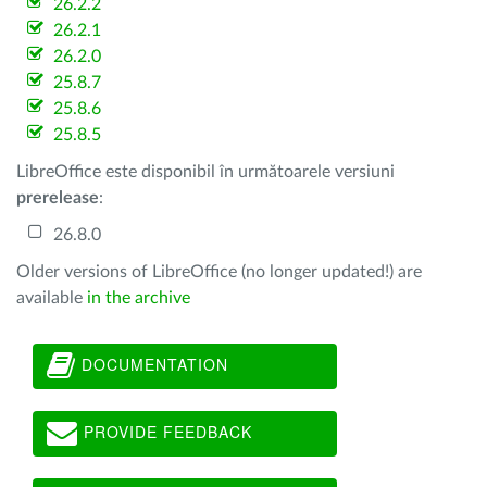
26.2.2
26.2.1
26.2.0
25.8.7
25.8.6
25.8.5
LibreOffice este disponibil în următoarele versiuni
prerelease
:
26.8.0
Older versions of LibreOffice (no longer updated!) are
available
in the archive
DOCUMENTATION
PROVIDE FEEDBACK