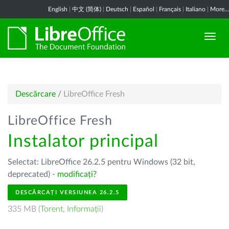
English
|
中文 (简体)
|
Deutsch
|
Español
|
Français
|
Italiano
|
More...
Descărcare
/
LibreOffice Fresh
LibreOffice Fresh
Instalator principal
Selectat: LibreOffice 26.2.5 pentru Windows (32 bit,
deprecated) -
modificați?
DESCĂRCAȚI VERSIUNEA 26.2.5
335 MB (
Torent
,
Informații
)