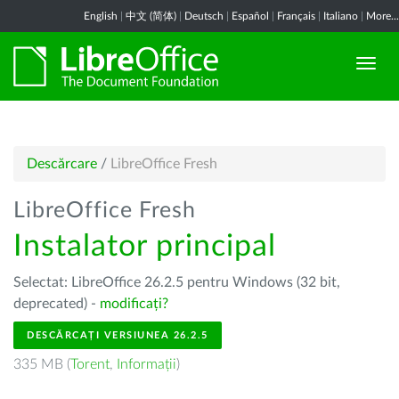
English
|
中文 (简体)
|
Deutsch
|
Español
|
Français
|
Italiano
|
More...
Descărcare
/
LibreOffice Fresh
LibreOffice Fresh
Instalator principal
Selectat: LibreOffice 26.2.5 pentru Windows (32 bit,
deprecated) -
modificați?
DESCĂRCAȚI VERSIUNEA 26.2.5
335 MB (
Torent
,
Informații
)