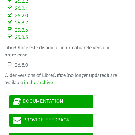
26.2.2
26.2.1
26.2.0
25.8.7
25.8.6
25.8.5
LibreOffice este disponibil în următoarele versiuni
prerelease
:
26.8.0
Older versions of LibreOffice (no longer updated!) are
available
in the archive
DOCUMENTATION
PROVIDE FEEDBACK