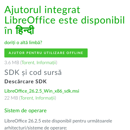
Ajutorul integrat
LibreOffice este disponibil
în
हिन्दी
doriți o altă limbă?
AJUTOR PENTRU UTILIZARE OFFLINE
3.6 MB (
Torent
,
Informații
)
SDK și cod sursă
Descărcare SDK
LibreOffice_26.2.5_Win_x86_sdk.msi
22 MB (
Torent
,
Informații
)
Sistem de operare
LibreOffice 26.2.5 este disponibil pentru următoarele
arhitecturi/sisteme de operare: