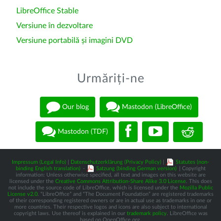
LibreOffice Stable
Versiune în dezvoltare
Versiune portabilă și imagini DVD
Urmăriți-ne
Our blog
Mastodon (LibreOffice)
Mastodon (TDF)
Impressum (Legal Info)
|
Datenschutzerklärung (Privacy Policy)
|
Statutes (non-
binding English translation)
-
Satzung (binding German version)
| Copyright
information: Unless otherwise specified, all text and images on this website are
licensed under the
Creative Commons Attribution-Share Alike 3.0 License
. This does
not include the source code of LibreOffice, which is licensed under the
Mozilla Public
License v2.0
. “LibreOffice” and “The Document Foundation” are registered trademarks
of their corresponding registered owners or are in actual use as trademarks in one or
more countries. Their respective logos and icons are also subject to international
copyright laws. Use thereof is explained in our
trademark policy
. LibreOffice was
based on OpenOffice.org.