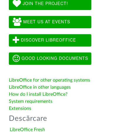
JOIN THE PROJECT!
MEET US AT EVENTS
DISCOVER LIBREOFFICE
GOOD LOOKING DOCUMENTS
LibreOffice for other operating systems
LibreOffice in other languages
How do I install LibreOffice?
System requirements
Extensions
Descărcare
LibreOffice Fresh